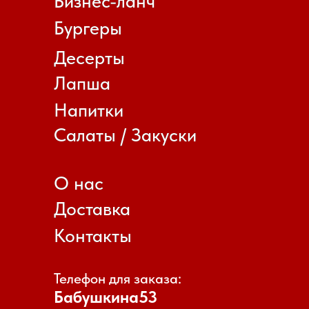
Телефон для заказа:
Бабушкина53
тел:
+7−924−514−42−24
Маршала Рокоссовского 11
тел:
+7−914−125−73−22
Мкр. Царский 8
тел:
+7−914−499−06−04
Политика конфиденциальности
с. Домна ул.Станционая 5а
© 2023 "Kitana" Все права защищены
тел:
+7−914−507−08−04
Магистральная 3а тел:
+7−914−143−08−08