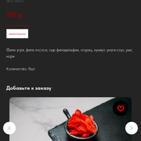
SKU:
00021
787
р.
Способ оплаты
наличными
Филе угря, филе лосося, сыр филадельфия, огурец, кунжут, унаги соус, рис,
нори
Количество: 8шт.
Добавьте к заказу