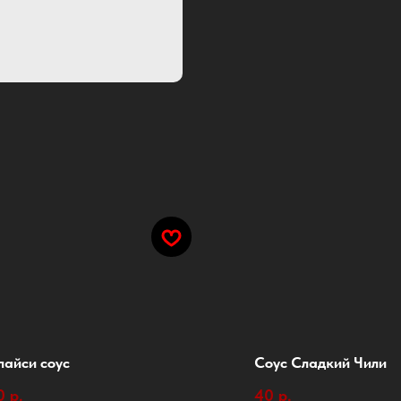
пайси соус
Соус Сладкий Чили
0
р.
40
р.