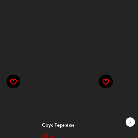
Соус Терияки
С
40
р.
4