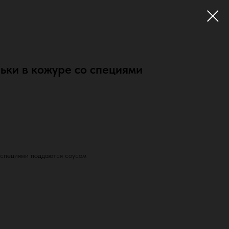
ьки в кожуре со специями
 специями поддаются соусом