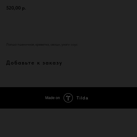
520,00
р.
В КОРЗИНУ
Лапша пшеничная, креветка, овощи, унаги соус
Добавьте к заказу
Tilda
Made on