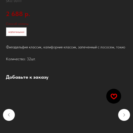
SKU:
00111
2 688
р.
Способ оплаты
наличными
Филадельфия классик, калифорния классик, запеченный с лососем, токио
Количество: 32шт.
Добавьте к заказу