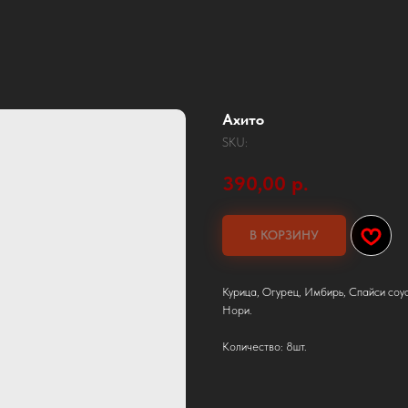
Ахито
SKU:
390,00
р.
В КОРЗИНУ
Курица, Огурец, Имбирь, Спайси соус
Нори.
Количество: 8шт.