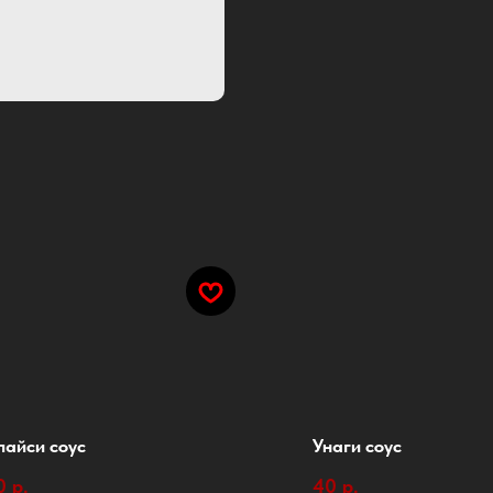
пайси соус
Унаги соус
0
р.
40
р.