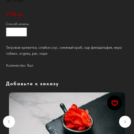
SKU:
00087
736
р.
Способ оплаты
наличными
Тигровая креветка, спайси соус, снежный краб, сыр филадельфия, икра
тобико, огурец, рис, нори
Количество: 8шт.
Добавьте к заказу