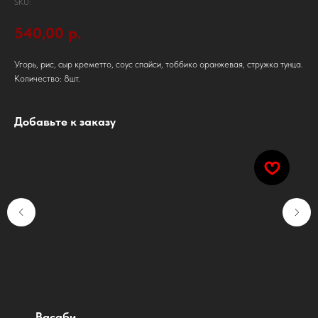
SKU:
540,00
р.
Угорь, рис, сыр креметто, соус спайси, тоббико оранжевая, стружка тунца.
Количество: 8шт.
Добавьте к заказу
Васаби