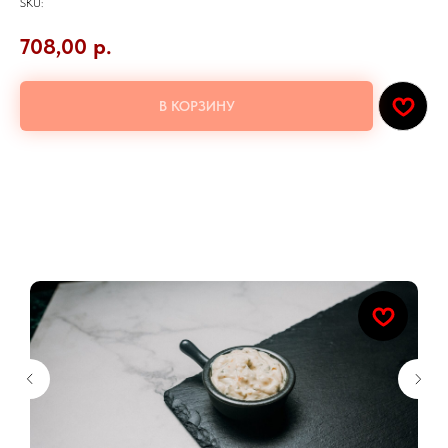
SKU:
708,00
р.
В КОРЗИНУ
Малосольный лосось, лист салата, сухарики, помидоры черри,
пармезан,соус цезарь.
Добавьте к заказу