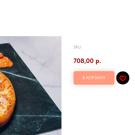
Пеперони
SKU:
708,00
р.
В КОРЗИНУ
Пеперони, соус гурмикс, моцарелла, 