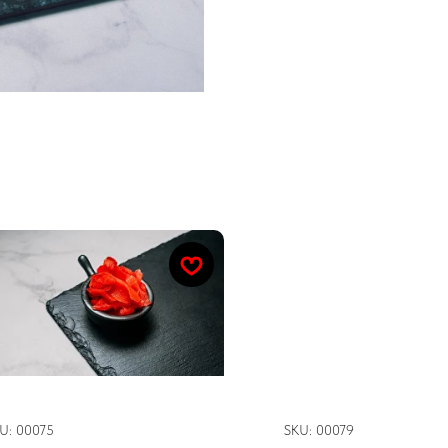
мбирь
Соевый соус
U:
00075
SKU:
00079