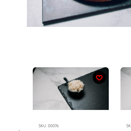
Добавьте к заказу
Сырный соус
И
SKU:
00076
SK