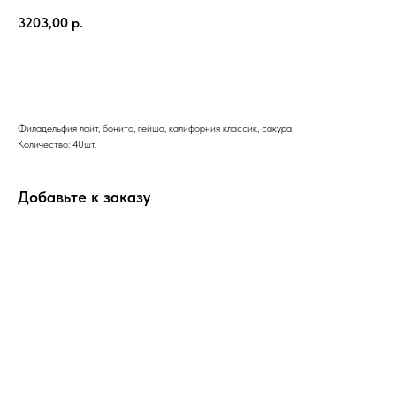
3203,00
р.
В КОРЗИНУ
Филадельфия лайт, бонито, гейша, калифорния классик, сакура.
Количество: 40шт.
Добавьте к заказу