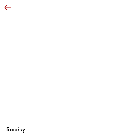
Босёку