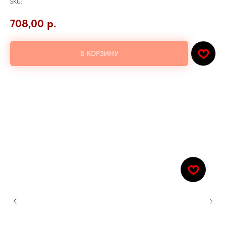
SKU:
708,00
р.
В КОРЗИНУ
Мидии,рис,сыр филадельфия,огурец,нори,лава соус
Количество: 8шт.
Добавьте к заказу