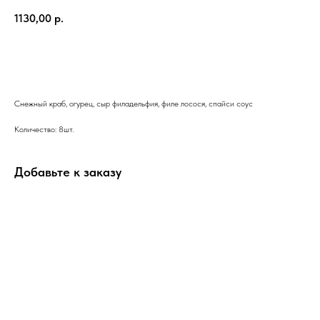
1130,00
р.
В КОРЗИНУ
Снежный краб, огурец, сыр филадельфия, филе лосося, спайси соус
Количество: 8шт.
Добавьте к заказу