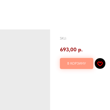
Темпура с тунцом
SKU:
693,00
р.
В КОРЗИНУ
Тунец , сыр филадельфия, огурец, рис,
Количество: 8шт.