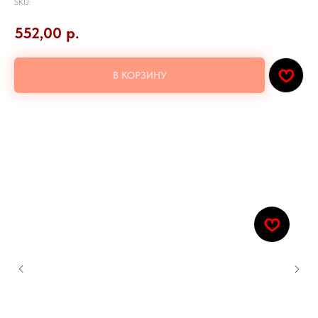
SKU:
552,00
р.
В КОРЗИНУ
Тигровая креветка, сыр филадельфия, огурец, лава-соус, рис, нори
Количество: 8шт.
Добавьте к заказу