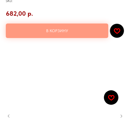
SKU:
682,00
р.
В КОРЗИНУ
Угорь, Рис, Сыр филадельфия, Огурец, Спайси соус, Тобико оранжевая,
Кунжут чёрно-белый. Нори.
Количество: 8шт.
Добавьте к заказу