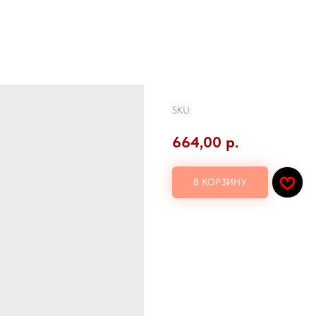
Лава классик
SKU:
664,00
р.
В КОРЗИНУ
Филе лосося, снежный краб, сыр фила
Количество: 8шт.